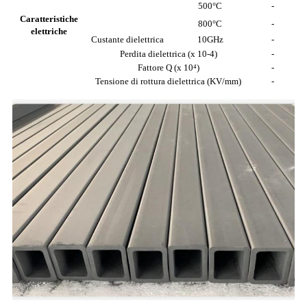
500°C
-
Caratteristiche
800°C
-
elettriche
Custante dielettrica
10GHz
-
Perdita dielettrica (x 10-4)
-
Fattore Q (x 10⁴)
-
Tensione di rottura dielettrica (KV/mm)
-