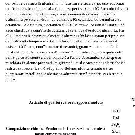
corrosione di i metalli alcalini. In l'industria elettronica, pò esse adupratu
cum'è materiale isolante d'alta frequenza per i substrati IC. Sicondu i diversi
cuntenuti di ossidu d'aluminiu, a serie cumuna di ceramica d'ossidu
d'aluminiu pò esse divisa in 99 ceramica, 95 ceramica, 90 ceramica è 85
ceramica. Calchì volta, a ceramica cù 80% o 75% di ossidu d'aluminiu hè
ancu classificata cum'è serie cumuna di ceramica d'ossidu d'aluminiu. Frà
elli, u materiale ceramicu d'ossidu d'aluminiu 99 hè adupratu per pruduce
crogioli à alta temperatura, tubi di fornu ignifughi è materiali speciali
resistenti à l'usura, cum'è cuscinetti ceramici, guarnizioni ceramiche è
piastre di valvula. A ceramica d'aluminiu 95 hè aduprata principalmente
cum'è parte resistente à a corrosione è à l'usura. A ceramica 85 hè spessu
mischiata in alcune proprietà, migliurendu cusì e prestazioni elettriche è a
resistenza meccanica. Pò aduprà molibdenu, niobiu, tantalu è altre
guarnizioni metalliche, è alcune sò aduprate cum'è dispositivi elettrici à
vuoto.
N
Articulu di qualità (valore rappresentativu)
p
H₂O
Lol
Fe₂0₃
Cumposizione chimica Prodottu di sinterizazione faciule à
SiO₂
bassu cuntenutu di sodiu