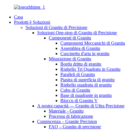
Casa
Prodotti è Soluzioni
Soluzioni di Granitu di Precisione
Soluzioni One-stop di Granitu di Precisione
Cumponenti di Granitu
Cumponenti Meccanichi di Granitu
Assemblea di Granitu
Cuscinettu d'aria in granitu
Misurazione di Granitu
Bordu drittu di granitu
Righello Tri Quadratu in Granitu
Paralleli di Granitu
Piastra di superficia di granitu
Righello quadratu di granitu
Cubu di Granitu
Base di quadrante in granitu
Bloccu di Granitu V
A nostra capacità — Granitu di Ultra Precisione
Materiale - Granitu
Prucessu di fabricazione
Cunniscenza – Granite Precision
FAQ – Granitu di precisione