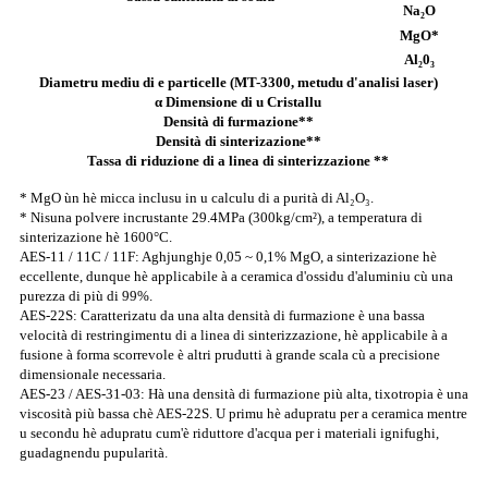
Na₂O
MgO*
Al₂0₃
Diametru mediu di e particelle (MT-3300, metudu d'analisi laser)
α Dimensione di u Cristallu
Densità di furmazione**
Densità di sinterizazione**
Tassa di riduzione di a linea di sinterizzazione **
* MgO ùn hè micca inclusu in u calculu di a purità di Al₂O₃.
* Nisuna polvere incrustante 29.4MPa (300kg/cm²), a temperatura di
sinterizazione hè 1600°C.
AES-11 / 11C / 11F: Aghjunghje 0,05 ~ 0,1% MgO, a sinterizazione hè
eccellente, dunque hè applicabile à a ceramica d'ossidu d'aluminiu cù una
purezza di più di 99%.
AES-22S: Caratterizatu da una alta densità di furmazione è una bassa
velocità di restringimentu di a linea di sinterizzazione, hè applicabile à a
fusione à forma scorrevole è altri prudutti à grande scala cù a precisione
dimensionale necessaria.
AES-23 / AES-31-03: Hà una densità di furmazione più alta, tixotropia è una
viscosità più bassa chè AES-22S. U primu hè adupratu per a ceramica mentre
u secondu hè adupratu cum'è riduttore d'acqua per i materiali ignifughi,
guadagnendu pupularità.