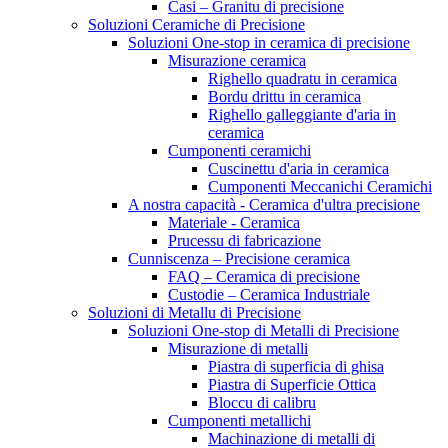
Casi – Granitu di precisione
Soluzioni Ceramiche di Precisione
Soluzioni One-stop in ceramica di precisione
Misurazione ceramica
Righello quadratu in ceramica
Bordu drittu in ceramica
Righello galleggiante d'aria in
ceramica
Cumponenti ceramichi
Cuscinettu d'aria in ceramica
Cumponenti Meccanichi Ceramichi
A nostra capacità - Ceramica d'ultra precisione
Materiale - Ceramica
Prucessu di fabricazione
Cunniscenza – Precisione ceramica
FAQ – Ceramica di precisione
Custodie – Ceramica Industriale
Soluzioni di Metallu di Precisione
Soluzioni One-stop di Metalli di Precisione
Misurazione di metalli
Piastra di superficia di ghisa
Piastra di Superficie Ottica
Bloccu di calibru
Cumponenti metallichi
Machinazione di metalli di