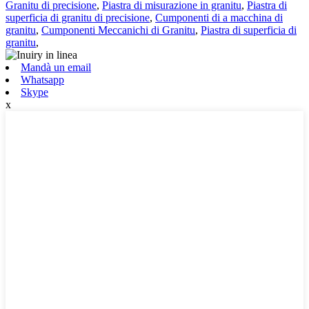
Granitu di precisione
,
Piastra di misurazione in granitu
,
Piastra di
superficia di granitu di precisione
,
Cumponenti di a macchina di
granitu
,
Cumponenti Meccanichi di Granitu
,
Piastra di superficia di
granitu
,
Mandà un email
Whatsapp
Skype
x