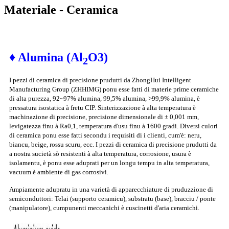
Materiale - Ceramica
♦ Alumina (Al
O3)
2
I pezzi di ceramica di precisione prudutti da ZhongHui Intelligent
Manufacturing Group (ZHHIMG) ponu esse fatti di materie prime ceramiche
di alta purezza, 92~97% alumina, 99,5% alumina, >99,9% alumina, è
pressatura isostatica à fretu CIP. Sinterizzazione à alta temperatura è
machinazione di precisione, precisione dimensionale di ± 0,001 mm,
levigatezza finu à Ra0,1, temperatura d'usu finu à 1600 gradi. Diversi culori
di ceramica ponu esse fatti secondu i requisiti di i clienti, cum'è: neru,
biancu, beige, rossu scuru, ecc. I pezzi di ceramica di precisione prudutti da
a nostra sucietà sò resistenti à alta temperatura, corrosione, usura è
isolamentu, è ponu esse aduprati per un longu tempu in alta temperatura,
vacuum è ambiente di gas corrosivi.
Ampiamente adupratu in una varietà di apparecchiature di pruduzzione di
semiconduttori: Telai (supporto ceramicu), substratu (base), bracciu / ponte
(manipulatore), cumpunenti meccanichi è cuscinetti d'aria ceramichi.