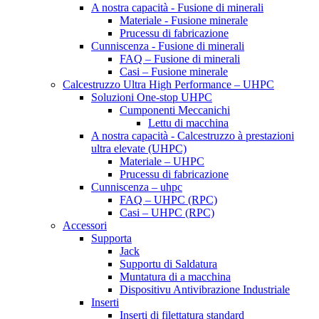
A nostra capacità - Fusione di minerali
Materiale - Fusione minerale
Prucessu di fabricazione
Cunniscenza - Fusione di minerali
FAQ – Fusione di minerali
Casi – Fusione minerale
Calcestruzzo Ultra High Performance – UHPC
Soluzioni One-stop UHPC
Cumponenti Meccanichi
Lettu di macchina
A nostra capacità - Calcestruzzo à prestazioni
ultra elevate (UHPC)
Materiale – UHPC
Prucessu di fabricazione
Cunniscenza – uhpc
FAQ – UHPC (RPC)
Casi – UHPC (RPC)
Accessori
Supporta
Jack
Supportu di Saldatura
Muntatura di a macchina
Dispositivu Antivibrazione Industriale
Inserti
Inserti di filettatura standard