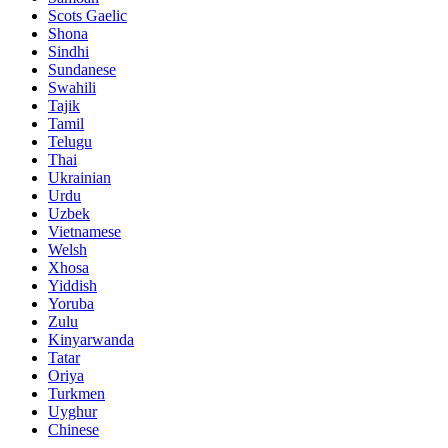
Scots Gaelic
Shona
Sindhi
Sundanese
Swahili
Tajik
Tamil
Telugu
Thai
Ukrainian
Urdu
Uzbek
Vietnamese
Welsh
Xhosa
Yiddish
Yoruba
Zulu
Kinyarwanda
Tatar
Oriya
Turkmen
Uyghur
Chinese