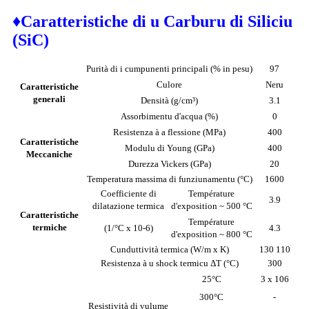
♦Caratteristiche di u Carburu di Siliciu
(SiC)
Purità di i cumpunenti principali (% in pesu)
97
Culore
Neru
Caratteristiche
generali
Densità (g/cm³)
3.1
Assorbimentu d'acqua (%)
0
Resistenza à a flessione (MPa)
400
Caratteristiche
Modulu di Young (GPa)
400
Meccaniche
Durezza Vickers (GPa)
20
Temperatura massima di funziunamentu (°C)
1600
Coefficiente di
Température
3.9
dilatazione termica
d'exposition ~ 500 °C
Caratteristiche
Température
termiche
(1/°C x 10-6)
4.3
d'exposition ~ 800 °C
Cunduttività termica (W/m x K)
130 110
Resistenza à u shock termicu ΔT (°C)
300
25°C
3 x 106
300°C
-
Resistività di vulume