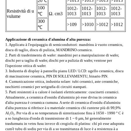
>1013
>1013
>1013
>1013
20℃
100
1012-
1012-
1012-
1012-
Resistività di u
Ω. cm3
1013
1013
1013
1013
℃
vulume
300
>109
>1010
>1012
>1012
℃
Applicazione di ceramica d'alumina d'alta purezza:
1. Applicatu à l'equipaggiu di semiconduttori: mandrinu à vuoto ceramicu,
discu di taglio, discu di pulizia, MANDRINO ceramicu.
2. Parti di trasferimentu di wafer: mandrini per a manipulazione di wafer,
dischi per u tagliu di wafer, dischi per a pulizia di wafer, ventose per
l'ispezione ottica di wafer.
3. Industria di display à pannellu pianu LED / LCD: ugello ceramicu, discu
di macinazione ceramica, PIN DI SOLLEVAMENTU, binario PIN.
4. Cumunicazione ottica, industria solare: tubi ceramici, aste ceramiche,
raschietti ceramici per serigrafia di circuiti stampati.
5. Parti resistenti à u calore è isolanti elettricamente: cuscinetti ceramici.
Attualmente, a ceramica d'ossidu d'aluminiu pò esse divisa in ceramica
d'alta purezza è ceramica cumuna. A serie di ceramica d'ossidu d'aluminiu
d'alta purezza si riferisce à u materiale ceramicu chì cuntene più di 99,9%
Al₂O₃. Per via di a so temperatura di sinterizazione finu à 1650 - 1990 ° C è
a so lunghezza d'onda di trasmissione di 1 ~ 6 μm, hè generalmente
trasfurmatu in vetru fusu invece di crogiolu di platinu: chì pò esse adupratu
cum'è tubu di sodiu per via di a so trasmittanza di luce è a resistenza à a