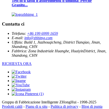
Test di u tassu d'assorbimentu d'umidità: Perchè
Granitu...
Cuntatta ci
Telefunu:
+86 199 6999 1659
E-mail:
info@zhhimg.com
Uffiziu:
Build 1, Jiazhouqicheng, District Tianqiao, Jinan,
Shandong, CHN
Fabbrica:
Zona Industriale Huanghe, HuaiyinDistrict, Jinan,
Shandong, CHN
RICHIESTA ORA
Gruppu di Fabbricazione Intelligente ZHongHui - 1998-2025
Prodotti caldi
-
Pianu di u situ
-
Pulitica di privacy
-
Blog di punta