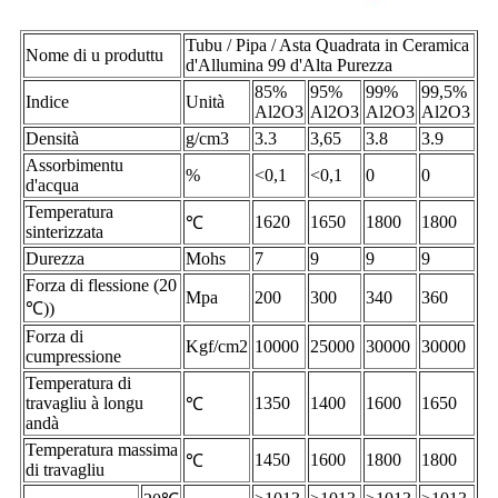
Tubu / Pipa / Asta Quadrata in Ceramica
Nome di u produttu
d'Allumina 99 d'Alta Purezza
85%
95%
99%
99,5%
Indice
Unità
Al2O3
Al2O3
Al2O3
Al2O3
Densità
g/cm3
3.3
3,65
3.8
3.9
Assorbimentu
%
<0,1
<0,1
0
0
d'acqua
Temperatura
1620
1650
1800
1800
℃
sinterizzata
Durezza
Mohs
7
9
9
9
Forza di flessione (20
Mpa
200
300
340
360
℃))
Forza di
Kgf/cm2
10000
25000
30000
30000
cumpressione
Temperatura di
travagliu à longu
1350
1400
1600
1650
℃
andà
Temperatura massima
1450
1600
1800
1800
℃
di travagliu