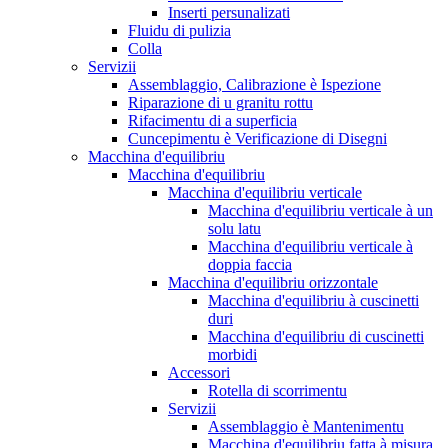
Inserti persunalizati
Fluidu di pulizia
Colla
Servizii
Assemblaggio, Calibrazione è Ispezione
Riparazione di u granitu rottu
Rifacimentu di a superficia
Cuncepimentu è Verificazione di Disegni
Macchina d'equilibriu
Macchina d'equilibriu
Macchina d'equilibriu verticale
Macchina d'equilibriu verticale à un
solu latu
Macchina d'equilibriu verticale à
doppia faccia
Macchina d'equilibriu orizzontale
Macchina d'equilibriu à cuscinetti
duri
Macchina d'equilibriu di cuscinetti
morbidi
Accessori
Rotella di scorrimentu
Servizii
Assemblaggio è Mantenimentu
Macchina d'equilibriu fatta à misura