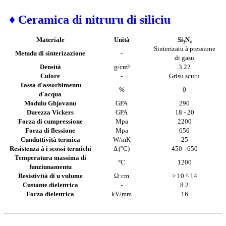
♦ Ceramica di nitruru di siliciu
Materiale
Unità
Si₃N₄
Sinterizatu à pressione
Metudu di sinterizazione
-
di gasu
Densità
g/cm³
3.22
Culore
-
Grisu scuru
Tassa d'assorbimentu
%
0
d'acqua
Modulu Ghjovanu
GPA
290
Durezza Vickers
GPA
18 - 20
Forza di cumpressione
Mpa
2200
Forza di flessione
Mpa
650
Cunduttività termica
W/mK
25
Resistenza à i scossi termichi
Δ (°C)
450 - 650
Temperatura massima di
°C
1200
funziunamentu
Resistività di u vulume
Ω·cm
> 10 ^ 14
Custante dielettrica
-
8.2
Forza dielettrica
kV/mm
16